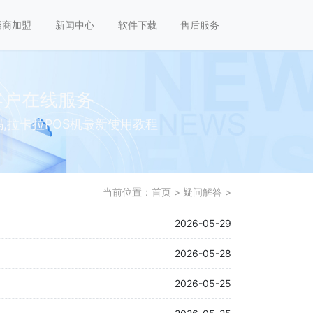
招商加盟
新闻中心
软件下载
售后服务
客户在线服务
,拉卡拉POS机最新使用教程
当前位置：
首页
>
疑问解答
>
2026-05-29
2026-05-28
2026-05-25