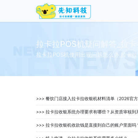
拉卡拉POS机疑问解答_拉卡
拉卡拉POS机使用出现问题怎么办,拉卡拉
>>>
餐饮门店接入拉卡拉收银机材料清单（2026官
>>>
拉卡拉收银系统办理要求有哪些？从资质审核到
>>>
拉卡拉收银机收款钱是直接到自己的账户里面吗