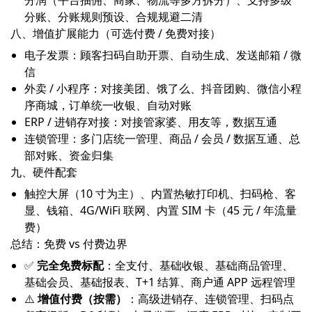
分润（平台抽佣、商家、物流等多方拆分）、支持多级
分账、分账规则预设、合规规避二清
八、增值扩展能力（可选付费 / 免费对接）
电子发票：顾客扫码自助开票、自动生成、发送邮箱 / 微
信
外卖 / 小程序：对接美团、饿了么、抖音团购、微信小程
序商城，订单统一收银、自动对账
ERP / 进销存对接：对接管家婆、用友等，数据互通
连锁管理：多门店统一管理、商品 / 会员 / 数据互通、总
部对账、资金归集
九、硬件配套
触控大屏（10 寸为主）、内置热敏打印机、扫码枪、客
显、钱箱、4G/WiFi 联网、内置 SIM 卡（45 元 / 年流量
费）
总结：免费 vs 付费边界
✅
完全免费标配
：全支付、基础收银、基础商品管理、
基础会员、基础报表、T+1 结算、商户通 APP 远程管理
⚠️
增值付费（按需）
：高级进销存、连锁管理、扫码点