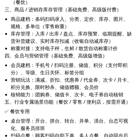
（餐饮）
三、商品 / 进销存库存管理（基础免费、高级版付费）
商品建档：条码扫码录入、分类、定价、库存、图片、
规格、多单位（零售称重）
库存管理：入库 / 出库 / 盘点、库存预警、临期提醒、缺
货补货建议、实时库存扣减（收银自动减库存）
称重对接：支持电子秤，生鲜 / 散货自动称重计价
四、会员与营销管理（基础免费、高级版增值）
会员建档：手机号 / 扫码注册、储值、积分（支付即积
分）、等级、生日关怀、标签分组
营销玩法：满减、折扣、优惠券 / 代金券、次卡 / 月卡、
积分兑换、限时秒杀、储值赠额、会员价
核销能力：团购券、储值卡、次卡、电子券自动核销
五、行业专属场景功能（餐饮 / 零售 / 便利店，按需开通）
✅ 餐饮专用
桌台管理：开台、拼台、转台、并单、清台、台态可视
化、服务员排班
扫码点餐：顾客扫码自助下单、多人点餐、自动同步后