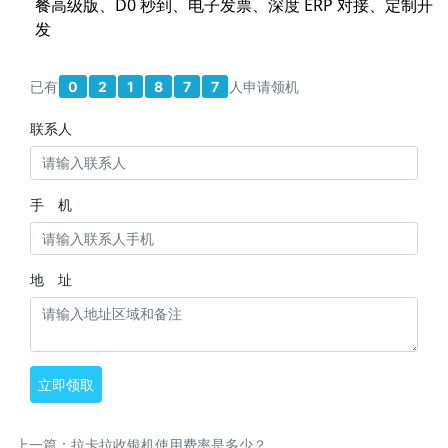
餐高级版、D0 秒到、电子发票、深度 ERP 对接、定制开
发
已有
0
2
1
8
7
7
人申请领机
联系人
手 机
地 址
立即领取
上一篇：
拉卡拉收银机使用费率是多少？