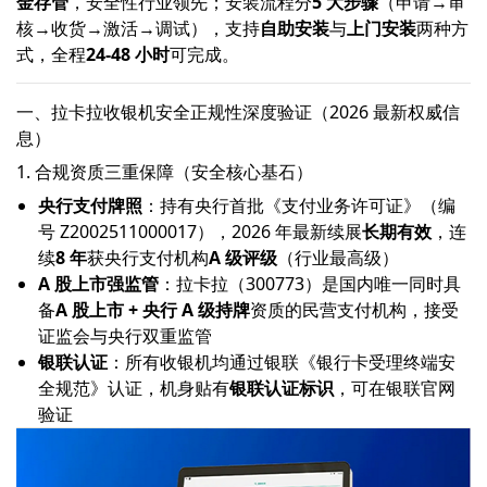
金存管
，安全性行业领先；安装流程分
5 大步骤
（申请→审
核→收货→激活→调试），支持
自助安装
与
上门安装
两种方
式，全程
24-48 小时
可完成。
一、拉卡拉收银机安全正规性深度验证（2026 最新权威信
息）
1. 合规资质三重保障（安全核心基石）
央行支付牌照
：持有央行首批《支付业务许可证》（编
号 Z2002511000017），2026 年最新续展
长期有效
，连
续
8 年
获央行支付机构
A 级评级
（行业最高级）
A 股上市强监管
：拉卡拉（300773）是国内唯一同时具
备
A 股上市 + 央行 A 级持牌
资质的民营支付机构，接受
证监会与央行双重监管
银联认证
：所有收银机均通过银联《银行卡受理终端安
全规范》认证，机身贴有
银联认证标识
，可在银联官网
验证