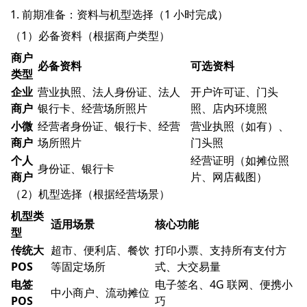
1. 前期准备：资料与机型选择（1 小时完成）
（1）必备资料（根据商户类型）
商户
必备资料
可选资料
类型
企业
营业执照、法人身份证、法人
开户许可证、门头
商户
银行卡、经营场所照片
照、店内环境照
小微
经营者身份证、银行卡、经营
营业执照（如有）、
商户
场所照片
门头照
个人
经营证明（如摊位照
身份证、银行卡
商户
片、网店截图）
（2）机型选择（根据经营场景）
机型类
适用场景
核心功能
型
传统大
超市、便利店、餐饮
打印小票、支持所有支付方
POS
等固定场所
式、大交易量
电签
电子签名、4G 联网、便携小
中小商户、流动摊位
POS
巧