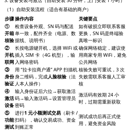
3. 设备安装与激活（自助安装 30 分钟，上门安装 1 小时）
（1）自助安装流程（适合有基础的商户）
步骤
操作内容
关键要点
①
检查设备外观、SN 码与配送
如有破损立即联系客服
开箱
单一致，配件齐全（电源、数
更换，SN 码是终端验
核验
据线、说明书）
真唯一标识
②
长按电源键开机，选择 WiFi 或
确保网络稳定，建议使
开机
插入 SIM 卡（4G 机型），输
用商家专用 WiFi，避免
联网
入网络密码
公共网络
③
用 “拉卡拉商户通” APP 扫描机
核验失败可重试，3 次
身份
身二维码，完成
人脸核验
（法
失败需联系客服人工审
验证
人本人操作）
核
④
输入身份证后六位→获取激活
激活码有效期 24 小
激活
码→输入激活码→设置管理员
时，过期需重新获取
设备
密码
⑤
进行
1 元小额测试交易
（刷卡 /
测试成功后再正式使
功能
扫码），确认交易成功、资金
用，避免资金风险
测试
到账正常