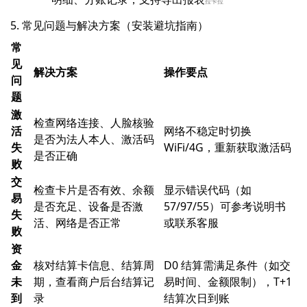
拉卡拉
5. 常见问题与解决方案（安装避坑指南）
常
见
解决方案
操作要点
问
题
激
检查网络连接、人脸核验
活
网络不稳定时切换
是否为法人本人、激活码
失
WiFi/4G，重新获取激活码
是否正确
败
交
检查卡片是否有效、余额
显示错误代码（如
易
是否充足、设备是否激
57/97/55）可参考说明书
失
活、网络是否正常
或联系客服
败
资
金
核对结算卡信息、结算周
D0 结算需满足条件（如交
未
期，查看商户后台结算记
易时间、金额限制），T+1
到
录
结算次日到账