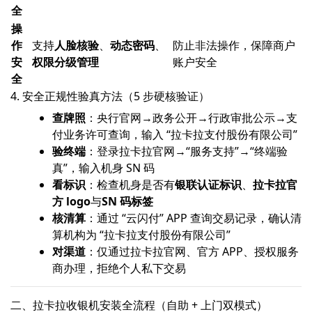
全
操
作
支持
人脸核验
、
动态密码
、
防止非法操作，保障商户
安
权限分级管理
账户安全
全
4. 安全正规性验真方法（5 步硬核验证）
查牌照
：央行官网→政务公开→行政审批公示→支
付业务许可查询，输入 “拉卡拉支付股份有限公司”
验终端
：登录拉卡拉官网→“服务支持”→“终端验
真”，输入机身 SN 码
看标识
：检查机身是否有
银联认证标识
、
拉卡拉官
方 logo
与
SN 码标签
核清算
：通过 “云闪付” APP 查询交易记录，确认清
算机构为 “拉卡拉支付股份有限公司”
对渠道
：仅通过拉卡拉官网、官方 APP、授权服务
商办理，拒绝个人私下交易
二、拉卡拉收银机安装全流程（自助 + 上门双模式）