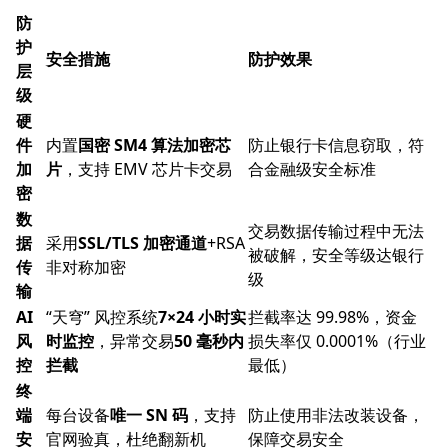
防
护
安全措施
防护效果
层
级
硬
件
内置
国密 SM4 算法加密芯
防止银行卡信息窃取，符
加
片
，支持 EMV 芯片卡交易
合金融级安全标准
密
数
交易数据传输过程中无法
据
采用
SSL/TLS 加密通道
+RSA
被破解，安全等级达银行
传
非对称加密
级
输
AI
“天穹” 风控系统
7×24 小时实
拦截率达 99.98%，资金
风
时监控
，异常交易
50 毫秒内
损失率仅 0.0001%（行业
控
拦截
最低）
终
端
每台设备
唯一 SN 码
，支持
防止使用非法改装设备，
安
官网验真，杜绝翻新机
保障交易安全