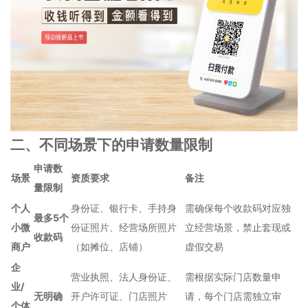
二、不同场景下的申请数量限制
申请数
场景
资质要求
备注
量限制
个人
身份证、银行卡、手持身
需确保每个收款码对应独
最多5个
小微
份证照片、经营场所照片
立经营场景，禁止套现或
收款码
商户
（如摊位、店铺）
虚假交易
企
营业执照、法人身份证、
需根据实际门店数量申
业/
无明确
开户许可证、门店照片
请，每个门店需独立审
个体